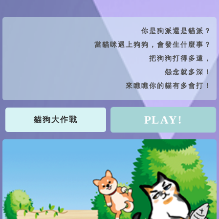
你是狗派還是貓派？
當貓咪遇上狗狗，會發生什麼事？
把狗狗打得多遠，
怨念就多深！
來瞧瞧你的貓有多會打！
PLAY!
貓狗大作戰