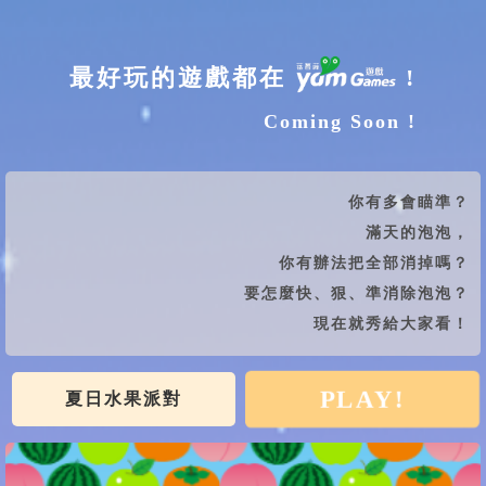
最好玩的遊戲都在
!
Coming Soon !
你有多會瞄準？
滿天的泡泡，
你有辦法把全部消掉嗎？
要怎麼快、狠、準消除泡泡？
現在就秀給大家看！
PLAY!
夏日水果派對