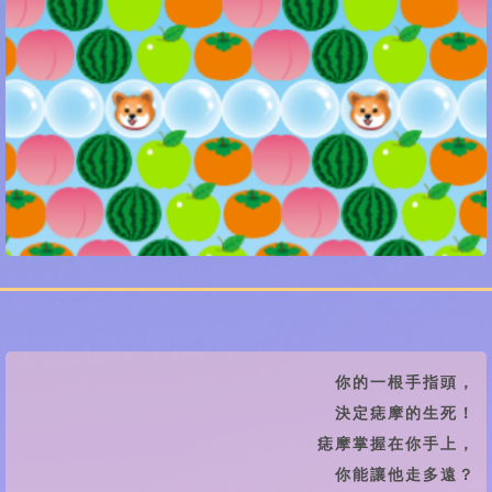
你的一根手指頭，
決定痣摩的生死！
痣摩掌握在你手上，
你能讓他走多遠？